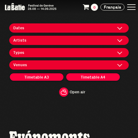
Français
0
Dates
Artists
Types
Venues
Timetable A3
Timetable A4
Open air