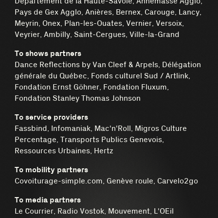
Département de la Haute-Savoie, Annemasse Agglo,
Pays de Gex Agglo, Anières, Bernex, Carouge, Lancy,
Meyrin, Onex, Plan-les-Ouates, Vernier, Versoix,
Veyrier, Ambilly, Saint-Cergues, Ville-la-Grand
To shows partners
Dance Reflections by Van Cleef & Arpels, Délégation
générale du Québec, Fonds culturel Sud / Artlink,
Fondation Ernst Göhner, Fondation Fluxum,
Fondation Stanley Thomas Johnson
To service providers
Fassbind, Infomaniak, Mac'n'Roll, Migros Culture
Percentage, Transports Publics Genevois,
Ressources Urbaines, Hertz
To mobility partners
Covoiturage-simple.com, Genève roule, Carvelo2go
To media partners
Le Courrier, Radio Vostok, Mouvement, L'OEil