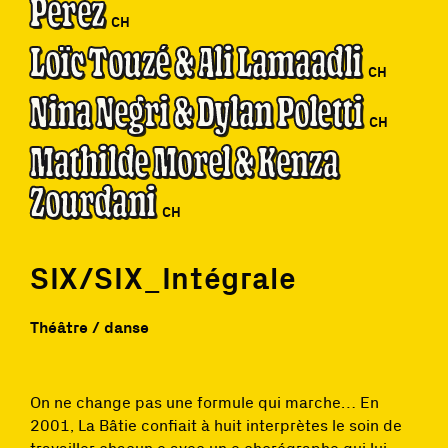
Perez
CH
Loïc Touzé & Ali Lamaadli
CH
Nina Negri & Dylan Poletti
CH
Mathilde Morel & Kenza
Zourdani
CH
SIX/SIX_Intégrale
Théâtre / danse
On ne change pas une formule qui marche… En
2001, La Bâtie confiait à huit interprètes le soin de
travailler chacun·e avec un·e chorégraphe qui lui