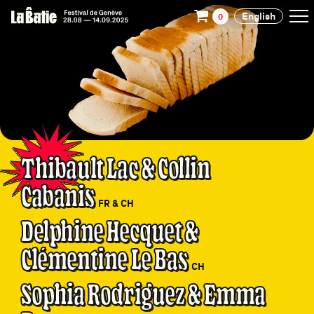
English
0
Thibault Lac & Collin
Cabanis
FR & CH
Delphine Hecquet &
Clémentine Le Bas
CH
Sophia Rodriguez & Emma