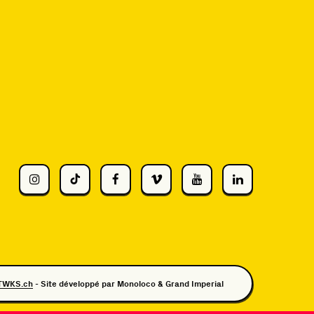
TWKS.ch
- Site développé par
Monoloco
&
Grand Imperial