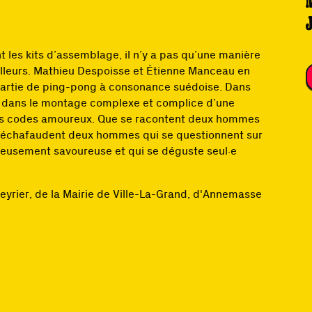
J
 les kits d’assemblage, il n’y a pas qu’une manière
illeurs. Mathieu Despoisse et Étienne Manceau en
partie de ping-pong à consonance suédoise. Dans
nt dans le montage complexe et complice d’une
 les codes amoureux. Que se racontent deux hommes
u’échafaudent deux hommes qui se questionnent sur
lleusement savoureuse et qui se déguste seul·e
yrier, de la Mairie de Ville-La-Grand, d'Annemasse