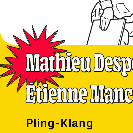
Mathieu Desp
Étienne Man
Pling-Klang