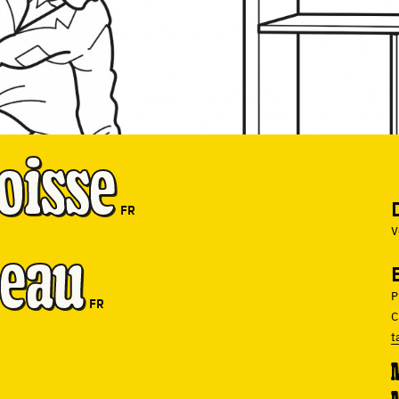
oisse
FR
V
ceau
P
FR
C
t