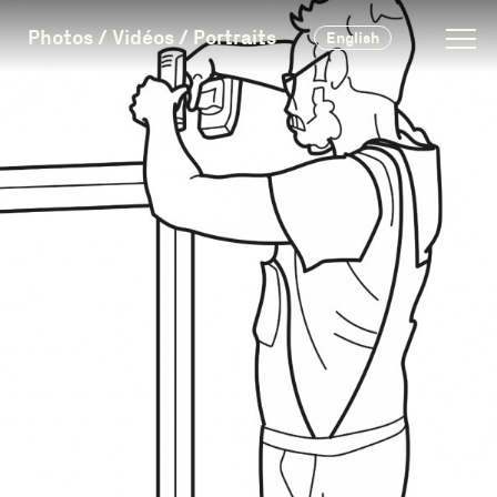
Photos / Vidéos / Portraits
English