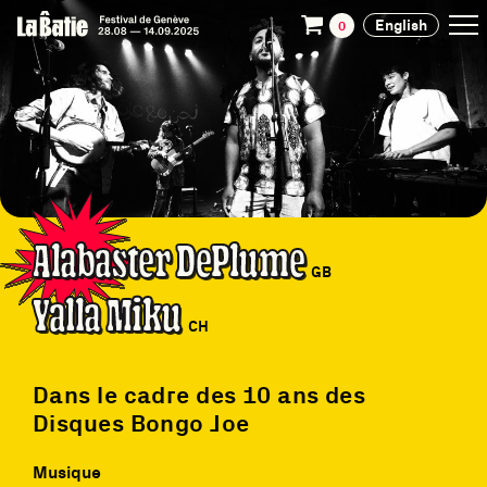
English
0
Alabaster DePlume
GB
Yalla Miku
CH
Dans le cadre des 10 ans des
Disques Bongo Joe
Musique